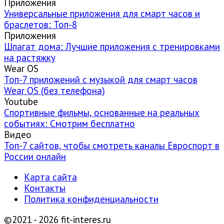
Приложения
Универсальные приложения для смарт часов и
браслетов: Топ-8
Приложения
Шпагат дома: Лучшие приложения с тренировками
на растяжку
Wear OS
Топ-7 приложений с музыкой для смарт часов
Wear OS (без телефона)
Youtube
Спортивные фильмы, основанные на реальных
событиях: Смотрим бесплатно
Видео
Топ-7 сайтов, чтобы смотреть каналы Евроспорт в
России онлайн
Карта сайта
Контакты
Политика конфиденциальности
©2021 - 2026 fit-interes.ru